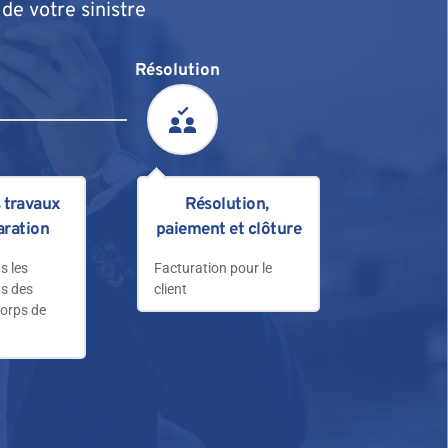
e votre sinistre
Résolution
 travaux 
Résolution, 
aration
paiement et clôture
s les 
Facturation pour le 
s des 
client
orps de 