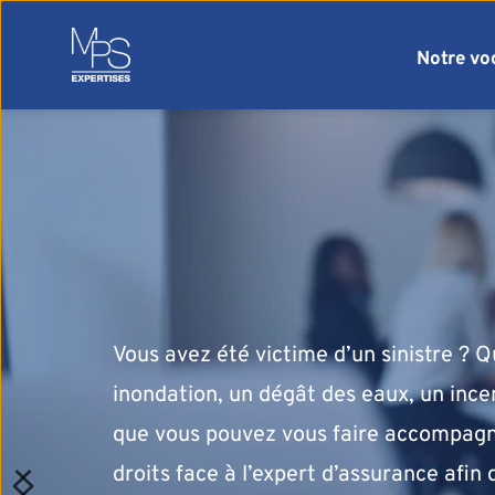
Notre vo
Vous avez été victime d’un sinistre ? Qu
inondation, un dégât des eaux, un incen
que vous pouvez vous faire accompagner
droits face à l’expert d’assurance afin 