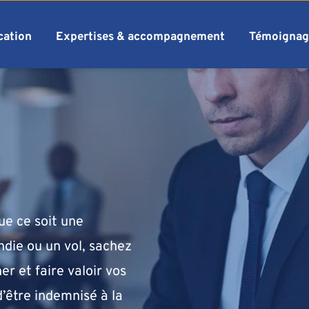
cation
Expertises & accompagnement
Témoignag
e ce soit une 
die ou un vol, sachez 
 et faire valoir vos 
d’être indemnisé à la 